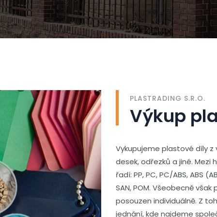
PLASTRADING S.R.O.
Výkup pla
Vykupujeme plastové díly z 
desek, odřezků a jiné. Mezi 
řadí: PP, PC, PC/ABS, ABS (A
SAN, POM. Všeobecně však pla
posouzen individuálně. Z 
jednání, kde najdeme společ