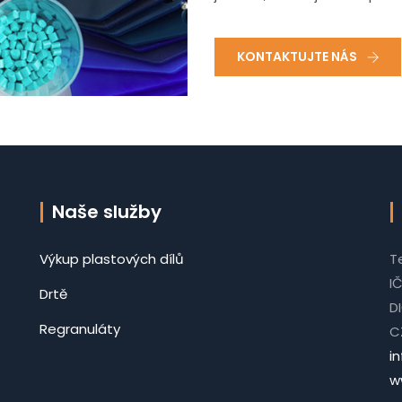
KONTAKTUJTE NÁS
Naše služby
Výkup plastových dílů
T
I
Drtě
D
Regranuláty
C
i
w